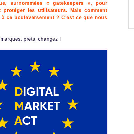
que, surnommées « gatekeepers », pour
t protéger les utilisateurs. Mais comment
ls à ce bouleversement ? C’est ce que nous
marques, prêts, changez !