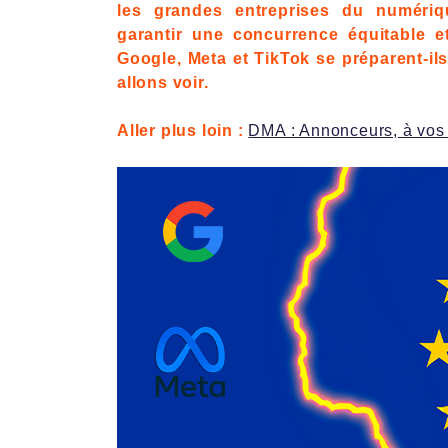
les grandes entreprises du numéri
garantir une concurrence équitable e
Google, Meta et TikTok se préparent-i
allons voir.
Aller plus loin :
DMA : Annonceurs, à vos 