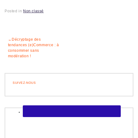
Posted in
Non classé
Navigation
Décryptage des
tendances (e)Commerce : à
de
consommer sans
modération !
l’article
SUIVEZ-NOUS