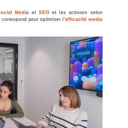
ocial Media
et
SEO
et les activons selon
s
correspond pour optimiser
l’efficacité media