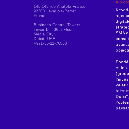
A prop
145-149 rue Anatole France
Keyad
92300 Levallois-Perret
agence
France
digita
Business Central Towers
straté
Tower B – 36th Floor
SMA et
Media City
consei
Dubai, UAE
+971-55-11-76568
avancé
object
Fondée
et le
(group
l'inve
valeur
talent
Dubaï,
l'obte
paysag