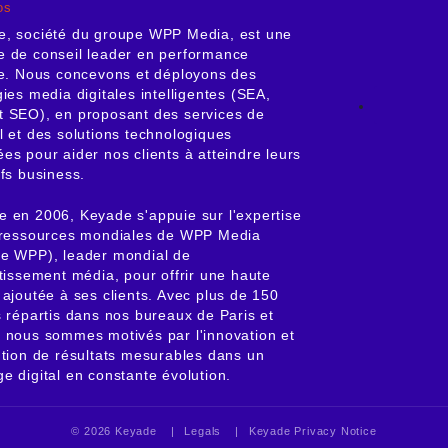
os
e, société du groupe WPP Media, est une
 de conseil leader en performance
le. Nous concevons et déployons des
gies media digitales intelligentes (SEA,
 SEO), en proposant des services de
l et des solutions technologiques
es pour aider nos clients à atteindre leurs
ifs business.
 en 2006, Keyade s'appuie sur l'expertise
s ressources mondiales de WPP Media
e WPP), leader mondial de
stissement média, pour offrir une haute
 ajoutée à ses clients. Avec plus de 150
s répartis dans nos bureaux de Paris et
 nous sommes motivés par l'innovation et
ntion de résultats mesurables dans un
e digital en constante évolution.
© 2026
Keyade
Legals
Keyade Privacy Notice