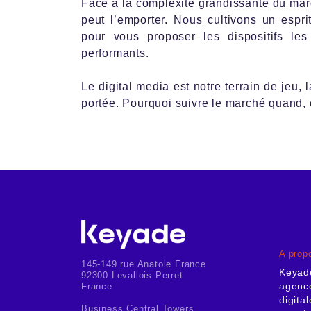
Face à la complexité grandissante du mar
peut l’emporter. Nous cultivons un espri
pour vous proposer les dispositifs les
performants.
Le digital media est notre terrain de jeu,
portée. Pourquoi suivre le marché quand,
A prop
145-149 rue Anatole France
Keyad
92300 Levallois-Perret
agence
France
digita
Business Central Towers