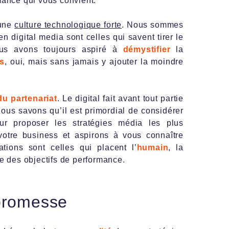
mance qui vous convient.
 une
culture technologique forte
. Nous sommes
 digital media sont celles qui savent tirer le
nous avons toujours aspiré à
démystifier
la
és
, oui, mais sans jamais y ajouter la moindre
du
partenariat
. Le digital fait avant tout partie
ous savons qu’il est primordial de considérer
r proposer les stratégies média les plus
votre business et aspirons à vous connaître
tions sont celles qui placent l’
humain
, la
e des objectifs de performance.
 promesse