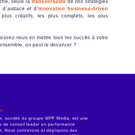
ché, seule la
transversalité
de nos stratégies
t d’audace et d’
innovation business-driven
 plus créatifs, les plus complets, les plus
 laissez-nous en mettre tous les succès à votre
 ensemble, on peut le devancer ?
os
e, société du groupe WPP Media, est une
 de conseil leader en performance
le. Nous concevons et déployons des