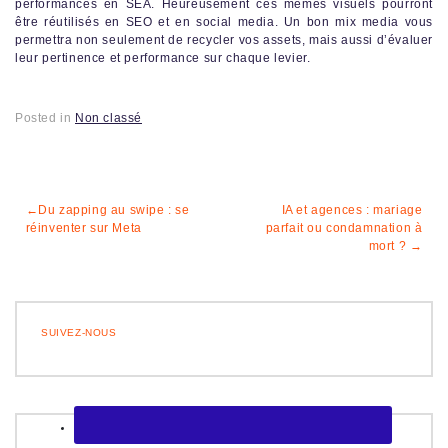
performances en SEA. Heureusement ces mêmes visuels pourront
être réutilisés en SEO et en social media. Un bon mix media vous
permettra non seulement de recycler vos assets, mais aussi d’évaluer
leur pertinence et performance sur chaque levier.
Posted in
Non classé
Navigation
Du zapping au swipe : se
IA et agences : mariage
réinventer sur Meta
parfait ou condamnation à
de
mort ?
l’article
SUIVEZ-NOUS