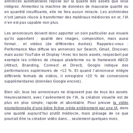
annonces automatisées repose sur la qualité des assets que vous
intégrez. Alimentez la machine de données de mauvaise qualité ou
en quantité insuffisante, elle ne fera aucun miracle. Les alchimistes
n’ont jamais réussi à transformer des matériaux médiocres en or, l’IA
n’en est pas capable non plus.
Les annonceurs doivent donc apporter un soin particulier aux visuels
qu’ils apportent : qualité des images, composition, mais aussi
format… et vidéos (de différentes durées). Rappelez-vous :
Performance Max diffuse les annonces sur Search, Gmail, Discover,
mais aussi YouTube et Display ! Avec les bons assets, respectant par
exemple les critères de chaque plateforme ou le framework ABCD
(Attract, Branding, Connect et Direct), Google indique des
performances supérieures de +12 %. Et quand l’annonceur intègre
différents formats de vidéos, il enregistre +20 % de conversions
supplémentaires (données Google encore).
Bien sûr, tous les annonceurs ne disposent pas de tous les assets.
Heureusement, avec l’avènement de l’IA, la création visuelle est de
plus en plus simple, rapide et abordable. Pour preuve
la vidéo
promotionnelle d’une bière fictive créée entièrement par une IA
, dans
une qualité aujourd’hui plutôt médiocre, mais présage de ce que
pourrait être la création vidéo dans… seulement quelques mois.