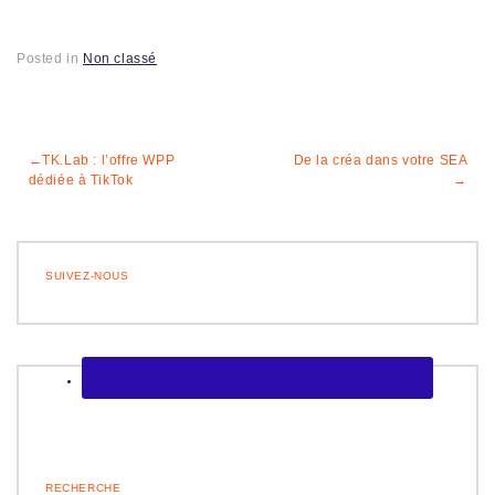
Posted in
Non classé
Navigation
TK.Lab : l’offre WPP
De la créa dans votre SEA
dédiée à TikTok
de
l’article
SUIVEZ-NOUS
RECHERCHE