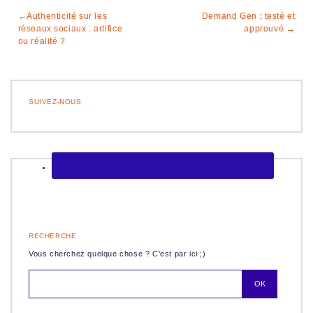
Navigation
Authenticité sur les
Demand Gen : testé et
réseaux sociaux : artifice
approuvé
de
ou réalité ?
l’article
SUIVEZ-NOUS
RECHERCHE
Vous cherchez quelque chose ? C'est par ici ;)