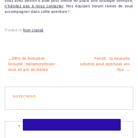
vous avez besoin d’aide pour mettre en place une stratégie similaire,
n’hésitez pas à nous contacter
. Nos équipes seront ravies de vous
accompagner dans cette aventure !
Posted in
Non classé
Navigation
Offre de formation
FeedX : la nouvelle
GroupM : métamorphosez-
solution pour optimiser vos
de
vous en pro du média
flux
l’article
SUIVEZ-NOUS