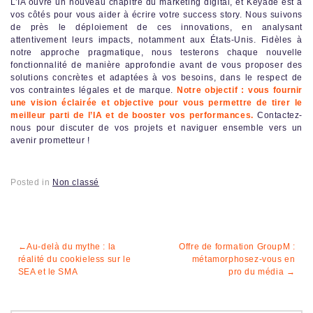
L’IA ouvre un nouveau chapitre du marketing digital, et Keyade est à
vos côtés pour vous aider à écrire votre success story. Nous suivons
de près le déploiement de ces innovations, en analysant
attentivement leurs impacts, notamment aux États-Unis. Fidèles à
notre approche pragmatique, nous testerons chaque nouvelle
fonctionnalité de manière approfondie avant de vous proposer des
solutions concrètes et adaptées à vos besoins, dans le respect de
vos contraintes légales et de marque.
Notre objectif : vous fournir
une vision éclairée et objective pour vous permettre de tirer le
meilleur parti de l’IA et de booster vos performances.
Contactez-
nous pour discuter de vos projets et naviguer ensemble vers un
avenir prometteur !
Posted in
Non classé
Navigation
Au-delà du mythe : la
Offre de formation GroupM :
réalité du cookieless sur le
métamorphosez-vous en
de
SEA et le SMA
pro du média
l’article