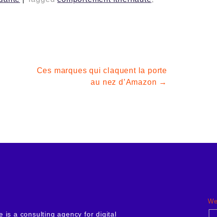
Ces marques qui claquent la porte
au nez d’Amazon
We
 is a consulting agency for digital