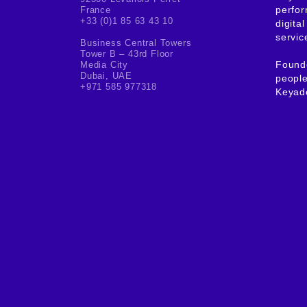
perfor
France
+33 (0)1 85 63 43 10
digita
servic
Business Central Towers
Tower B – 43rd Floor
Found
Media City
Dubai, UAE
people
+971 585 977318
Keyad