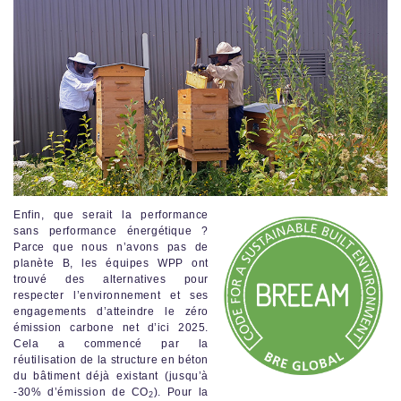
Enfin, que serait la performance
sans performance énergétique ?
Parce que nous n’avons pas de
planète B, les équipes WPP ont
trouvé des alternatives pour
respecter l’environnement et ses
engagements d’atteindre le zéro
émission carbone net d’ici 2025.
Cela a commencé par la
réutilisation de la structure en béton
du bâtiment déjà existant (jusqu’à
-30% d’émission de CO
). Pour la
2