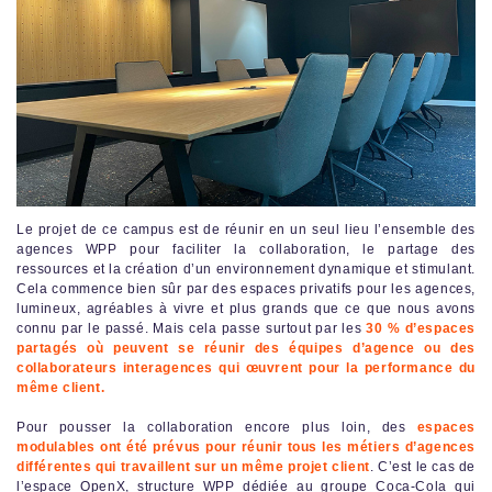
Le projet de ce campus est de réunir en un seul lieu l’ensemble des
agences WPP pour faciliter la collaboration, le partage des
ressources et la création d’un environnement dynamique et stimulant.
Cela commence bien sûr par des espaces privatifs pour les agences,
lumineux, agréables à vivre et plus grands que ce que nous avons
connu par le passé. Mais cela passe surtout par les
30 % d’espaces
partagés où peuvent se réunir des équipes d’agence ou des
collaborateurs interagences qui œuvrent pour la performance du
même client.
Pour pousser la collaboration encore plus loin, des
espaces
modulables ont été prévus pour réunir tous les métiers d’agences
différentes qui travaillent sur un même projet client
. C’est le cas de
l’espace OpenX, structure WPP dédiée au groupe Coca-Cola qui