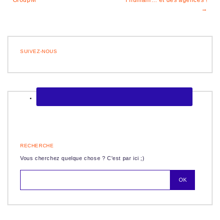
de
GroupM
l’humain… et des agences !
l’article
SUIVEZ-NOUS
RECHERCHE
Vous cherchez quelque chose ? C'est par ici ;)