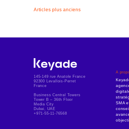
Navigation
Articles plus anciens
des
articles
A prop
145-149 rue Anatole France
Keyad
92300 Levallois-Perret
agence
France
digita
Business Central Towers
straté
Tower B – 36th Floor
SMA et
Media City
consei
Dubai, UAE
+971-55-11-76568
avancé
object