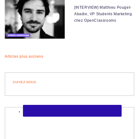
[INTERVIEW] Matthieu Pouget-
Abadie, VP Students Marketing
chez OpenClassrooms
Navigation
Articles plus anciens
des
articles
SUIVEZ-NOUS